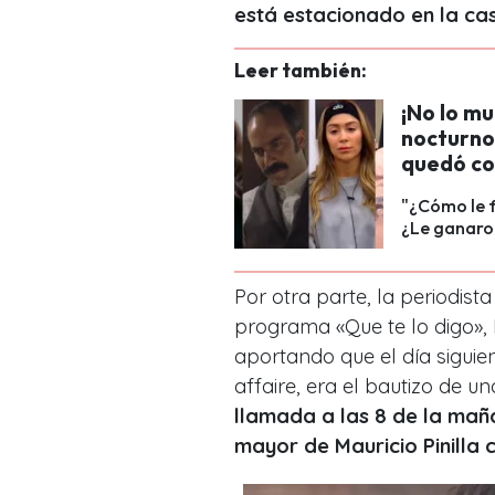
está estacionado en la ca
Leer también:
¡No lo m
nocturno
quedó con
"¿Cómo le f
¿Le ganaron
Por otra parte, la periodis
programa «Que te lo digo», 
aportando que el día siguien
affaire, era el bautizo de uno
llamada a las 8 de la maña
mayor de Mauricio Pinilla 