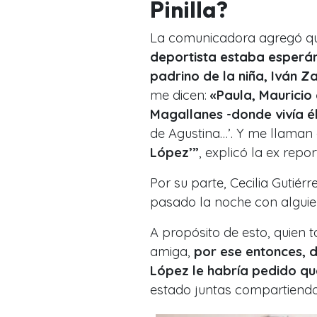
Pinilla?
La comunicadora agregó que
deportista estaba esperánd
padrino de la niña, Iván 
me dicen:
«Paula, Mauricio
Magallanes -donde vivía é
de Agustina…’. Y me llaman
López’”
, explicó la ex rep
Por su parte, Cecilia Gutiér
pasado la noche con alguien
A propósito de esto, quien 
amiga,
por ese entonces, d
López le habría pedido qu
estado juntas compartiendo