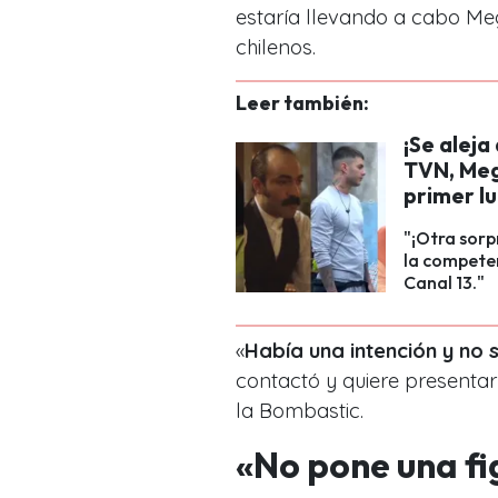
estaría llevando a cabo M
chilenos.
Leer también:
¡Se alej
TVN, Meg
primer l
"¡Otra sorp
la competen
Canal 13."
«
Había una intención y no 
contactó y quiere presentar
la Bombastic.
«No pone una fi