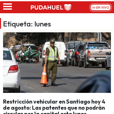
Skip to main content
EN VIVO
Etiqueta:
lunes
Restricción vehicular en Santiago hoy 4
de agosto: Las patentes que no podrán
circular por la capital este lunes