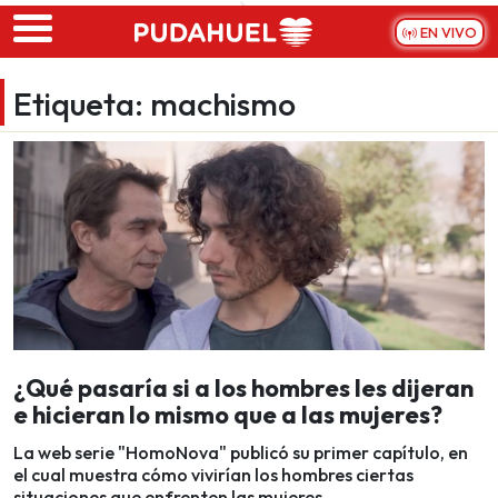
Skip to main content
EN VIVO
Etiqueta:
machismo
¿Qué pasaría si a los hombres les dijeran
e hicieran lo mismo que a las mujeres?
La web serie "HomoNova" publicó su primer capítulo, en
el cual muestra cómo vivirían los hombres ciertas
situaciones que enfrenten las mujeres.