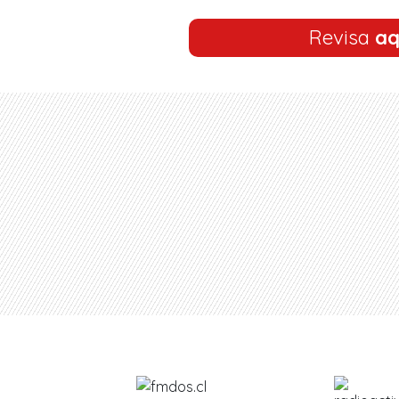
Revisa
aq