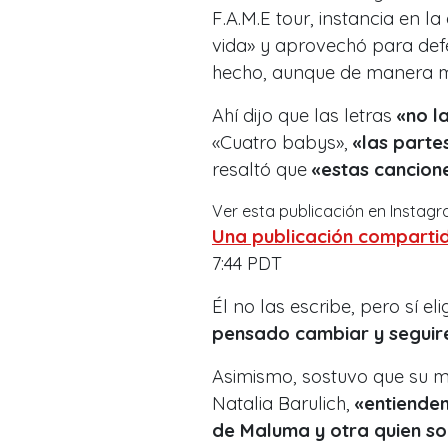
F.A.M.E tour, instancia en l
vida» y aprovechó para def
hecho, aunque de manera m
Ahí dijo que las letras
«no l
«Cuatro babys»,
«las parte
resaltó que
«estas cancion
Ver esta publicación en Instag
Una publicación compart
7:44 PDT
Él no las escribe, pero sí e
pensado cambiar y seguir
Asimismo, sostuvo que su m
Natalia Barulich,
«entienden
de Maluma y otra quien so