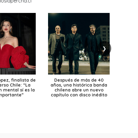
❯
ez, finalista de
Después de más de 40
Ante 
erso Chile: “La
años, una histórica banda
petr
 mental sí es la
chilena abre un nuevo
precio
mportante”
capítulo con disco inédito