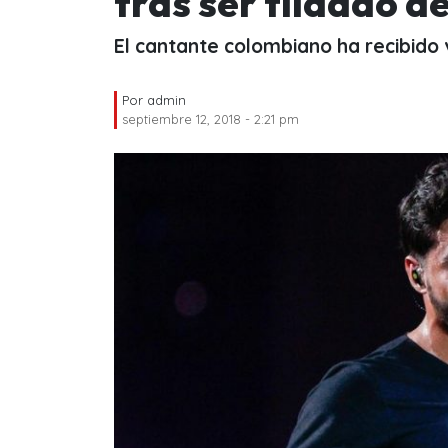
tras ser tildado d
El cantante colombiano ha recibido v
Por
admin
septiembre 12, 2018 - 2:21 pm