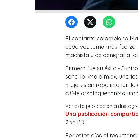
El cantante colombiano Mal
cada vez toma más fuerza. 
machista y de denigrar a la
Primero fue su éxito «Cuat
sencillo «Mala mía», una f
mujeres en ropa interior, l
«#MejorsolaqueconMaluma
Ver esta publicación en Instag
Una publicación compart
2:55 PDT
Por estos días el regueton