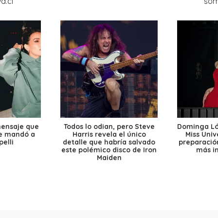
mensaje que
Todos lo odian, pero Steve
Dominga Lóp
le mandó a
Harris revela el único
Miss Univ
elli
detalle que habría salvado
preparación
este polémico disco de Iron
más i
Maiden