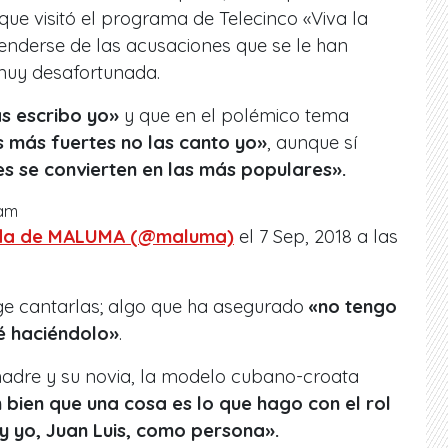
a que visitó el programa de Telecinco «Viva la
enderse de las acusaciones que se le han
uy desafortunada.
as escribo yo»
y que en el polémico tema
s más fuertes no las canto yo»
, aunque sí
es se convierten en las más populares».
ram
ida de MALUMA (@maluma)
el 7 Sep, 2018 a las
lige cantarlas; algo que ha asegurado
«no tengo
é haciéndolo»
.
adre y su novia, la modelo cubano-croata
 bien que una cosa es lo que hago con el rol
y yo, Juan Luis, como persona».