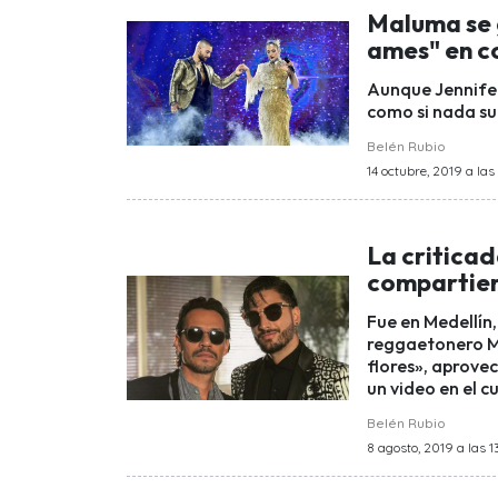
Maluma se 
ames" en c
Aunque Jennifer
como si nada su
Belén Rubio
14 octubre, 2019 a las
La critica
compartier
Fue en Medellín
reggaetonero Ma
flores», aprove
un video en el c
Belén Rubio
8 agosto, 2019 a las 1