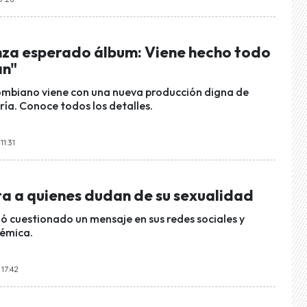
za esperado álbum: Viene hecho todo
an"
ombiano viene con una nueva producción digna de
ría. Conoce todos los detalles.
11:31
a a quienes dudan de su sexualidad
zó cuestionado un mensaje en sus redes sociales y
lémica.
 17:42