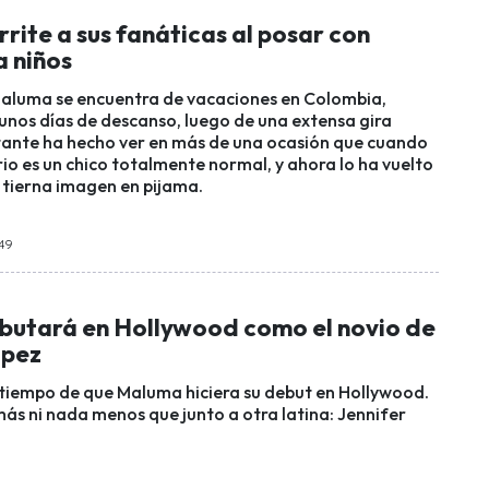
ite a sus fanáticas al posar con
a niños
Maluma se encuentra de vacaciones en Colombia,
unos días de descanso, luego de una extensa gira
tante ha hecho ver en más de una ocasión que cuando
io es un chico totalmente normal, y ahora lo ha vuelto
 tierna imagen en pijama.
:49
utará en Hollywood como el novio de
ópez
 tiempo de que Maluma hiciera su debut en Hollywood.
más ni nada menos que junto a otra latina: Jennifer