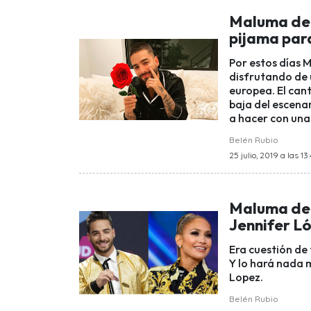
Maluma derr
pijama par
Por estos días 
disfrutando de 
europea. El can
baja del escenar
a hacer con una
Belén Rubio
25 julio, 2019 a las 13
Maluma deb
Jennifer L
Era cuestión de
Y lo hará nada 
Lopez.
Belén Rubio