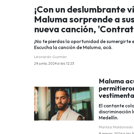
¡Con un deslumbrante v
Maluma sorprende a sus 
nueva canción, 'Contrat
¡No te pierdas la oportunidad de sumergirte 
Escucha la canción de Maluma, acá.
Leonardo Guzmán
24 junio, 2024 a las 12:23
Maluma acu
permitieron
vestimenta:
El cantante co
discriminación l
Medellín.
Maritza Maldonado
9 marzo, 2024 a las 1