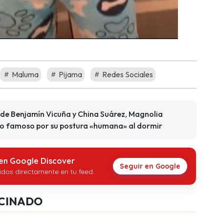
Maluma
Pijama
Redes Sociales
a de Benjamín Vicuña y China Suárez, Magnolia
hizo famoso por su postura «humana» al dormir
 en Google Discover
Seguir en Google
idos directamente en tu feed.
CINADO