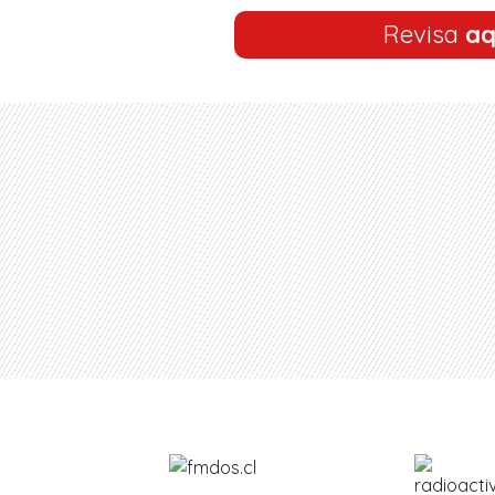
Revisa
aq