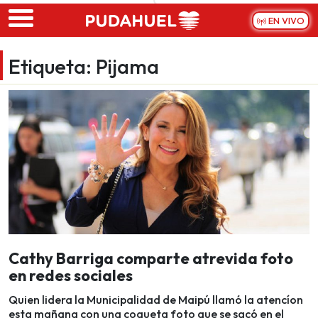
Skip to main content
EN VIVO
Etiqueta:
Pijama
Cathy Barriga comparte atrevida foto
en redes sociales
Quien lidera la Municipalidad de Maipú llamó la atencíon
esta mañana con una coqueta foto que se sacó en el