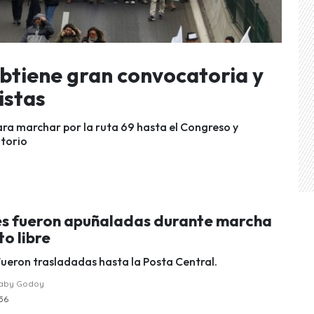
btiene gran convocatoria y
istas
ara marchar por la ruta 69 hasta el Congreso y
itorio
es fueron apuñaladas durante marcha
to libre
ueron trasladadas hasta la Posta Central.
raby Godoy
:56