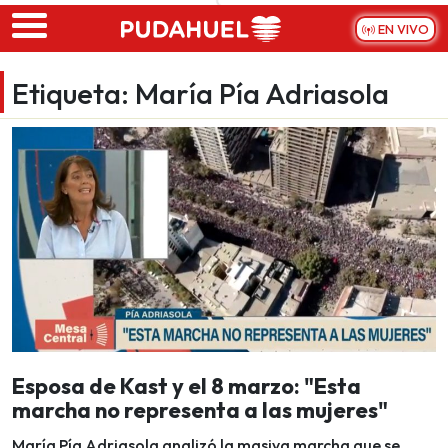
Skip to main content
EN VIVO
Etiqueta:
María Pía Adriasola
Esposa de Kast y el 8 marzo: "Esta
marcha no representa a las mujeres"
María Pía Adriasola analizó la masiva marcha que se