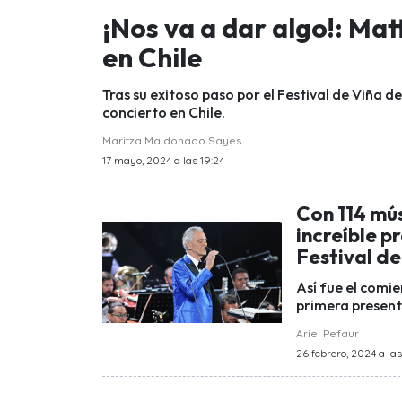
¡Nos va a dar algo!: Ma
en Chile
Tras su exitoso paso por el Festival de Viña d
concierto en Chile.
Maritza Maldonado Sayes
17 mayo, 2024 a las 19:24
Con 114 mús
increíble p
Festival d
Así fue el comie
primera present
Ariel Pefaur
26 febrero, 2024 a la