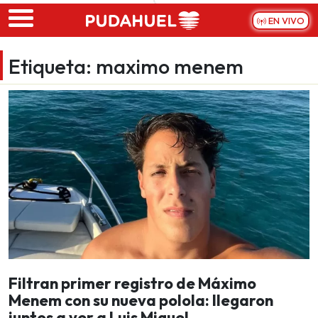
Skip to main content
EN VIVO
Etiqueta:
maximo menem
Filtran primer registro de Máximo
Menem con su nueva polola: llegaron
juntos a ver a Luis Miguel