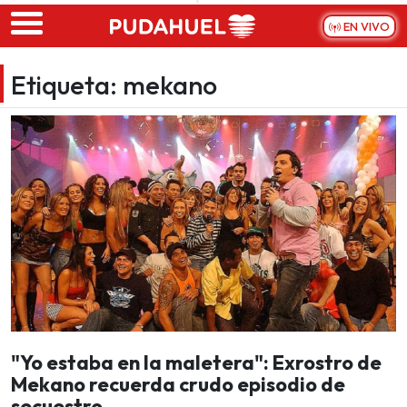
Skip to main content
EN VIVO
Etiqueta:
mekano
"Yo estaba en la maletera": Exrostro de
Mekano recuerda crudo episodio de
secuestro