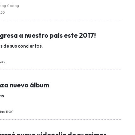
raby Godoy
4:33
gresa a nuestro país este 2017!
s de sus conciertos.
5:42
nza nuevo álbum
as
las 11:00
renó nuevo videoclip de su primer