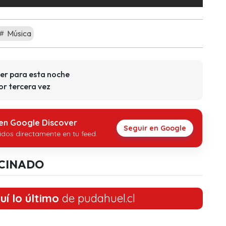
Música
ber para esta noche
r tercera vez
 en Google Discover
Seguir en Google
idos directamente en tu feed.
CINADO
uí lo último
de pudahuel.cl