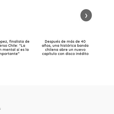
❯
ez, finalista de
Después de más de 40
Ante 
erso Chile: “La
años, una histórica banda
petr
 mental sí es la
chilena abre un nuevo
precio
mportante”
capítulo con disco inédito
s