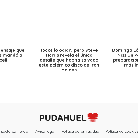
mensaje que
Todos lo odian, pero Steve
Dominga Lóp
le mandó a
Harris revela el único
Miss Univ
elli
detalle que habría salvado
preparación
este polémico disco de Iron
más i
Maiden
ntacto comercial
Aviso legal
Política de privacidad
Política de cookie