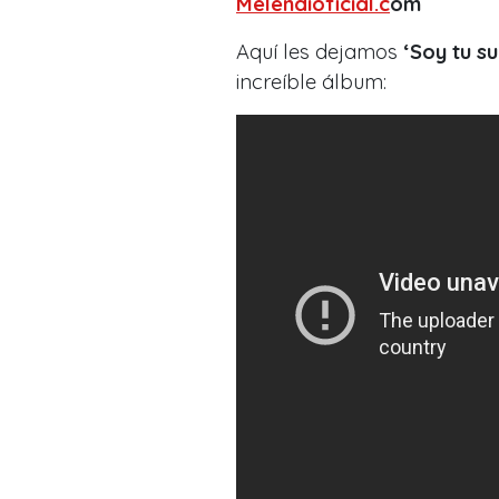
Melendioficial.c
om
Aquí les dejamos
‘Soy tu s
increíble álbum: