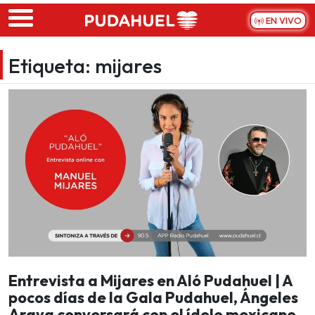
Skip to main content
EN VIVO
Etiqueta:
mijares
Entrevista a Mijares en Aló Pudahuel | A
pocos días de la Gala Pudahuel, Ángeles
Araya conversará con el ídolo mexicano