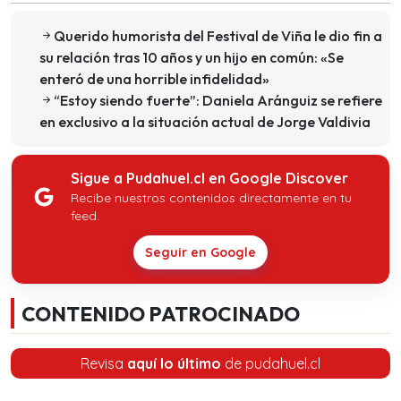
Querido humorista del Festival de Viña le dio fin a
su relación tras 10 años y un hijo en común: «Se
enteró de una horrible infidelidad»
“Estoy siendo fuerte”: Daniela Aránguiz se refiere
en exclusivo a la situación actual de Jorge Valdivia
Sigue a Pudahuel.cl en Google Discover
Recibe nuestros contenidos directamente en tu
feed.
Seguir en Google
CONTENIDO PATROCINADO
Revisa
aquí lo último
de pudahuel.cl