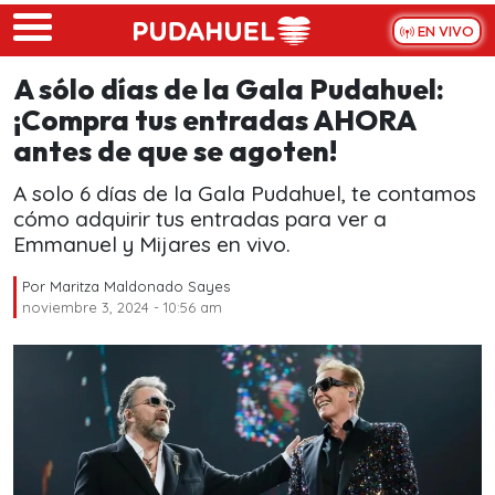
Skip to main content
EN VIVO
A sólo días de la Gala Pudahuel:
¡Compra tus entradas AHORA
antes de que se agoten!
A solo 6 días de la Gala Pudahuel, te contamos
cómo adquirir tus entradas para ver a
Emmanuel y Mijares en vivo.
Por
Maritza Maldonado Sayes
noviembre 3, 2024 - 10:56 am