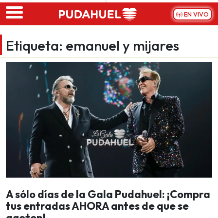
Skip to main content
EN VIVO
Etiqueta:
emanuel y mijares
A sólo días de la Gala Pudahuel: ¡Compra
tus entradas AHORA antes de que se
agoten!