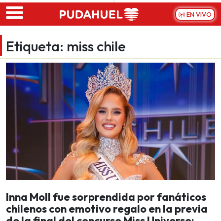
Skip to main content
EN VIVO
Etiqueta:
miss chile
Inna Moll fue sorprendida por fanáticos
chilenos con emotivo regalo en la previa
de la final del concurso Miss Universo: