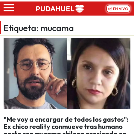
Skip to main content
EN VIVO
Etiqueta:
mucama
"Me voy a encargar de todos los gastos":
Ex chico reality conmueve tras humano
gesto con mucama chilena asesinada en