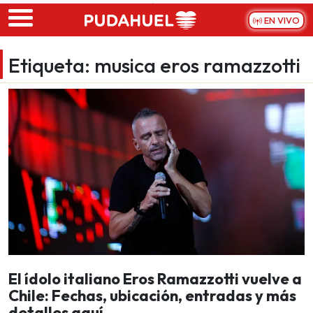
Skip to main content
EN VIVO
Etiqueta:
musica eros ramazzotti
El ídolo italiano Eros Ramazzotti vuelve a
Chile: Fechas, ubicación, entradas y más
detalles aquí