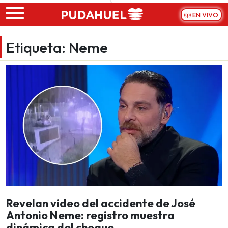
Skip to main content
EN VIVO
Etiqueta:
Neme
Revelan video del accidente de José
Antonio Neme: registro muestra
dinámica del choque