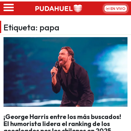
Skip to main content
EN VIVO
Etiqueta:
papa
¡George Harris entre los más buscados!
El humorista lidera el ranking de los
googleados por los chilenos en 2025