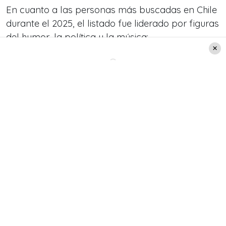
En cuanto a las personas más buscadas en Chile
durante el 2025, el listado fue liderado por figuras
del humor, la política y la música:
El humorista venezolano
George Harris
lidera
la lista tras el polémico episodio que vivió en
el Festival de Viña.
Le siguen figuras musicales chilenas e
internacionales, como
Myriam Hernández
,
Marc Anthony
y
Bad Bunny
.
El ámbito político también estuvo
representado por
Jeannette Jara
(quien
compite en el balotaje presidencial),
Emilia
Dides
y
Johannes Kaiser
.
Completaron el listado:
Robert Prevost
,
Bianca
Censori
y
Denisse Campos
.