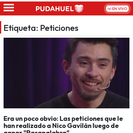
Skip to main content
EN VIVO
Etiqueta:
Peticiones
Era un poco obvio: Las peticiones que le
han realizado a Nico Gavilán luego de
ganar "Pasapalabra"