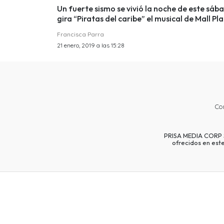
Un fuerte sismo se vivió la noche de este sáb
gira “Piratas del caribe” el musical de Mall Pl
Francisca Parra
21 enero, 2019 a las 15:28
Co
PRISA MEDIA CORP SP
ofrecidos en est