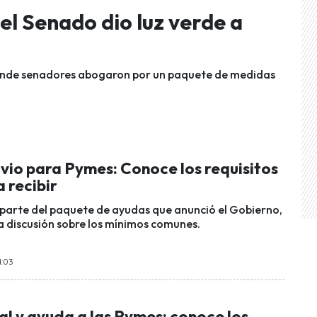
l Senado dio luz verde a
donde senadores abogaron por un paquete de medidas
vio para Pymes: Conoce los requisitos
a recibir
e parte del paquete de ayudas que anunció el Gobierno,
la discusión sobre los mínimos comunes.
4:03
al y ayuda a las Pymes: conoce los