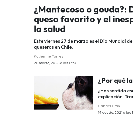
¿Mantecoso o gouda?: De
queso favorito y el ine
la salud
Este viernes 27 de marzo es el Día Mundial d
queseros en Chile.
Katherine Torres
26 marzo, 2026 a las 17:34
¿Por qué la
¿Has sentido ese
explicación. Tr
Gabriel Littin
19 agosto, 2021 a las 