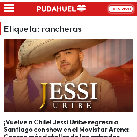
Skip to main content
EN VIVO
Etiqueta:
rancheras
¡Vuelve a Chile! Jessi Uribe regresa a
Santiago con show en el Movistar Arena:
Conoce más detalles de las entradas