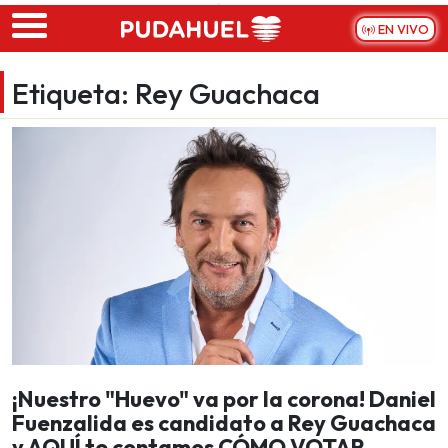
Skip to main content
EN VIVO
Etiqueta:
Rey Guachaca
¡Nuestro "Huevo" va por la corona! Daniel
Fuenzalida es candidato a Rey Guachaca
y AQUÍ te contamos CÓMO VOTAR