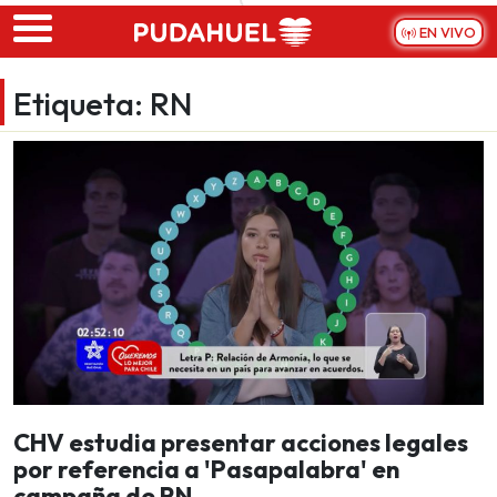
Skip to main content
EN VIVO
Etiqueta:
RN
CHV estudia presentar acciones legales
por referencia a 'Pasapalabra' en
campaña de RN