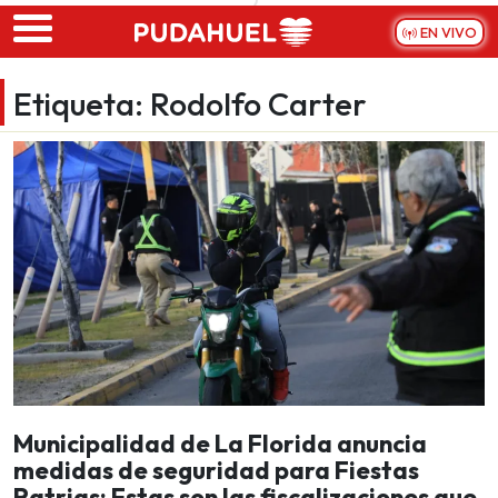
Skip to main content
EN VIVO
Etiqueta:
Rodolfo Carter
Municipalidad de La Florida anuncia
medidas de seguridad para Fiestas
Patrias: Estas son las fiscalizaciones que