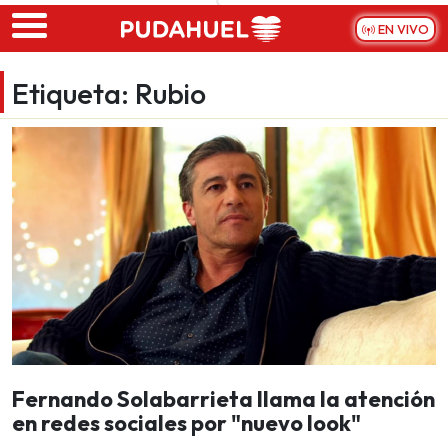
Skip to main content
EN VIVO
Etiqueta:
Rubio
Fernando Solabarrieta llama la atención
en redes sociales por "nuevo look"