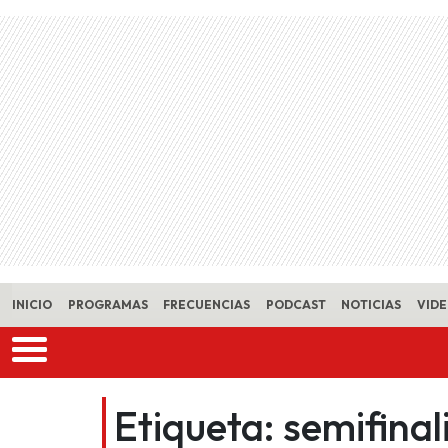
Skip to main content
INICIO
PROGRAMAS
FRECUENCIAS
PODCAST
NOTICIAS
VID
Etiqueta:
semifinal