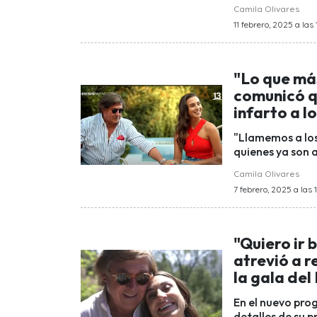
Camila Olivares
11 febrero, 2025 a las
"Lo que más
comunicó qu
infarto a l
"Llamemos a los
quienes ya son 
Camila Olivares
7 febrero, 2025 a las 1
"Quiero ir 
atrevió a r
la gala del
En el nuevo pro
detalles de su p