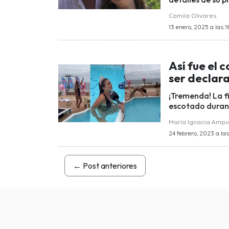
Camila Olivares
13 enero, 2025 a las 18
Así fue el 
ser declar
¡Tremenda! La fi
escotado durant
María Ignacia Amp
24 febrero, 2023 a las
←
Post anteriores