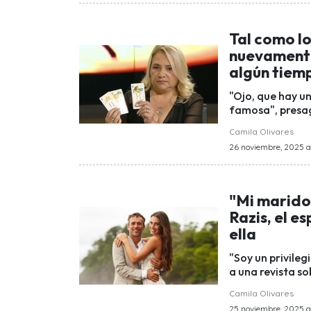
Tal como lo
nuevamente
algún tiemp
"Ojo, que hay u
famosa", presag
Camila Olivares
26 noviembre, 2025 a 
"Mi marido 
Razis, el e
ella
"Soy un privile
a una revista so
Camila Olivares
25 noviembre, 2025 a 