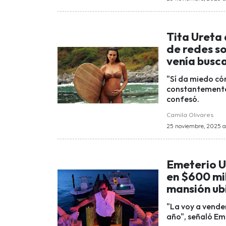
Tita Ureta
de redes so
venía busc
"Sí da miedo có
constantemente.
confesó.
Camila Olivares
25 noviembre, 2025 a 
Emeterio U
en $600 mil
mansión ub
"La voy a vende
año", señaló Em