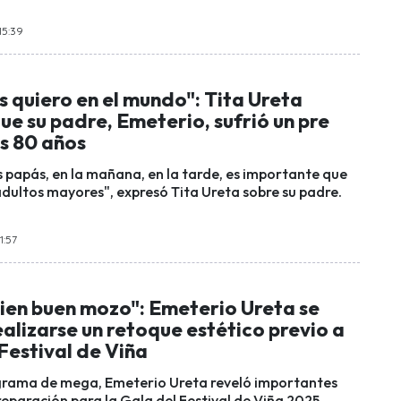
 15:39
 quiero en el mundo": Tita Ureta
e su padre, Emeterio, sufrió un pre
os 80 años
 papás, en la mañana, en la tarde, es importante que
adultos mayores", expresó Tita Ureta sobre su padre.
1:57
bien buen mozo": Emeterio Ureta se
ealizarse un retoque estético previo a
 Festival de Viña
grama de mega, Emeterio Ureta reveló importantes
reparación para la Gala del Festival de Viña 2025.