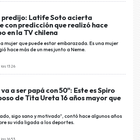
 predijo: Latife Soto acierta
 con predicción que realizó hace
o en la TV chilena
na mujer que puede estar embarazada. Es una mujer
ió hace más de un mes junto a Neme.
las 13:26
va a ser papá con 50": Este es Spiro
sposo de Tita Ureta 16 años mayor que
giado, sigo sano y motivado”, contó hace algunos años
bre su vida ligada a los deportes.
las 16:53