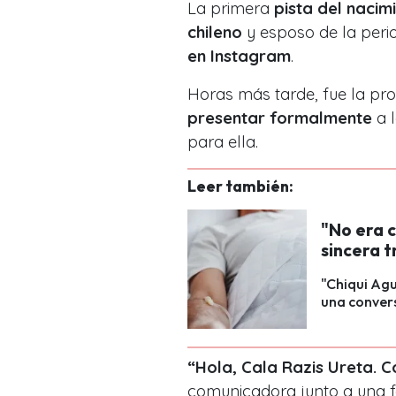
La primera
pista del nacim
chileno
y esposo de la perio
en Instagram
.
Horas más tarde, fue la pro
presentar formalmente
a 
para ella.
Leer también:
"No era c
sincera t
"Chiqui Ag
una convers
“Hola, Cala Razis Ureta. 
comunicadora junto a una f