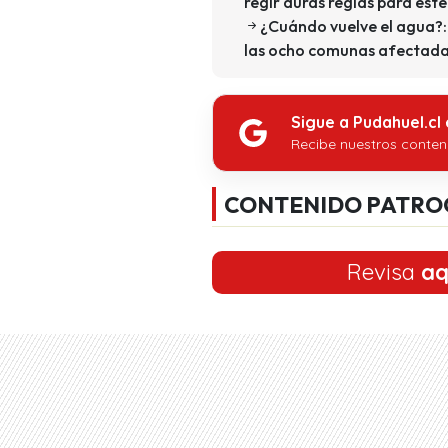
regir duras reglas para es
¿Cuándo vuelve el agua?:
las ocho comunas afectad
Sigue a Pudahuel.cl
Recibe nuestros conten
CONTENIDO PATRO
Revisa
aq