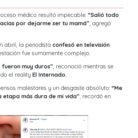
roceso médico resultó impecable:
“Salió todo
Gracias por dejarme ser tu mamá”
, agregó
abril, la periodista
confesó en televisión
 gestación fue sumamente complejo.
s fueron muy duros”
, reconoció mientras se
o el reality
El Internado.
intensos malestares y un desgaste absoluto:
“Me
la etapa más dura de mi vida”
, recordó en