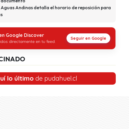
te documento
 Aguas Andinas detalla el horario de reposición para
as
 en Google Discover
Seguir en Google
idos directamente en tu feed.
CINADO
uí lo último
de pudahuel.cl