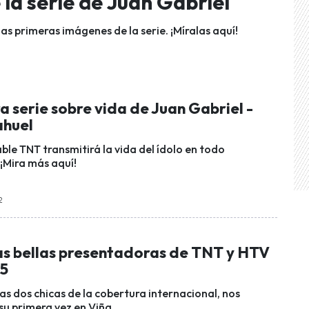
 la serie de Juan Gabriel
as primeras imágenes de la serie. ¡Míralas aquí!
 serie sobre vida de Juan Gabriel -
ahuel
ble TNT transmitirá la vida del ídolo en todo
¡Mira más aquí!
2
as bellas presentadoras de TNT y HTV
15
las dos chicas de la cobertura internacional, nos
su primera vez en Viña.