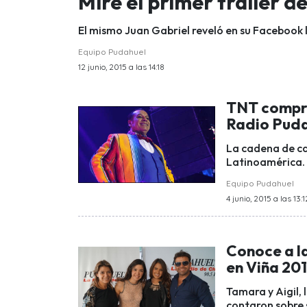
Mire el primer tráiler de
El mismo Juan Gabriel reveló en su Facebook l
Equipo Pudahuel
12 junio, 2015 a las 14:18
TNT compra
Radio Pud
La cadena de ca
Latinoamérica. 
Equipo Pudahuel
4 junio, 2015 a las 13:1
Conoce a l
en Viña 20
Tamara y Aigil, 
contaron sobre 