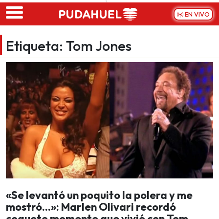
Skip to main content
EN VIVO
Etiqueta:
Tom Jones
«Se levantó un poquito la polera y me
mostró…»: Marlen Olivari recordó
coqueto momento que vivió con Tom