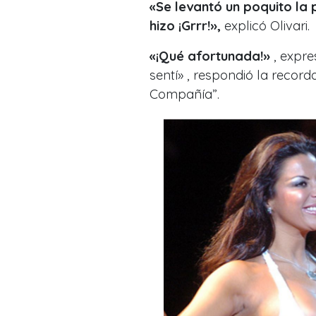
«Se levantó un poquito la 
hizo ¡Grrr!
»,
explicó Olivari.
«¡Qué afortunada!
»
, expr
sentí
»
, respondió la reco
Compañía”.