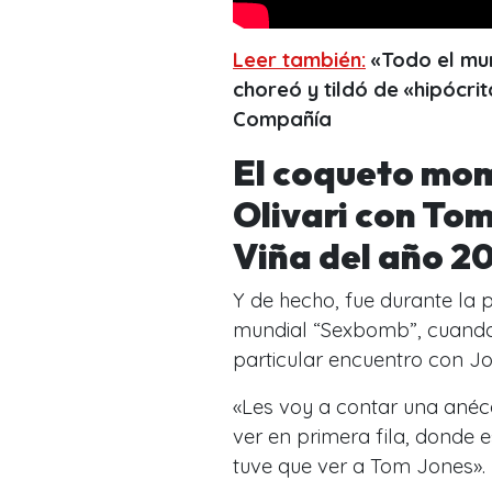
Leer también:
«Todo el mun
choreó y tildó de «hipócri
Compañía
El coqueto mom
Olivari con Tom
Viña del año 2
Y de hecho, fue durante la 
mundial “Sexbomb”, cuando
particular encuentro con J
«
Les voy a contar una anécd
ver en primera fila, donde e
tuve que ver a Tom Jones
».