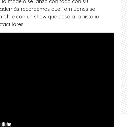
 la modelo se lanzó con todo con su
además recordemos que Tom Jones se
 Chile con un show que pasó a la historia
taculares.