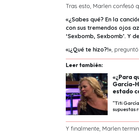
Tras esto, Marlen confesó 
«¿Sabes qué? En la canció
con sus tremendos ojos az
‘Sexbomb, Sexbomb’. Y de
«¡¿Qué te hizo?!
»
, pregunt
Leer también:
«¿Para qu
García-H
estado c
"Titi Garcí
supuestas r
Y finalmente, Marlen termi