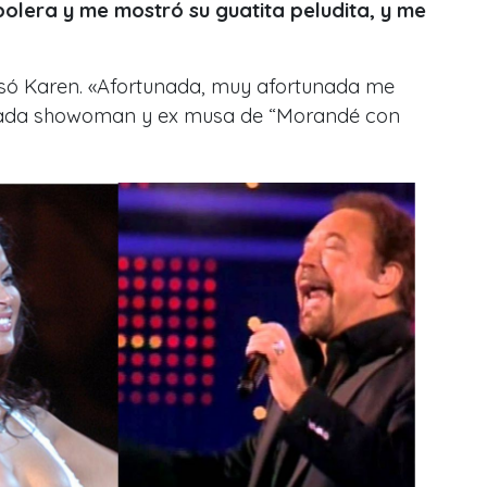
polera y me mostró su guatita peludita, y me
esó Karen.
«
Afortunada, muy afortunada me
rdada showoman y ex musa de “Morandé con