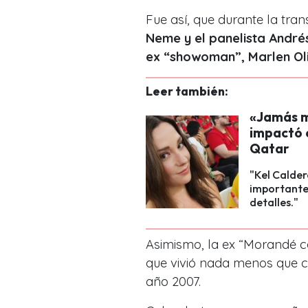
Fue así, que durante la tra
Neme y el panelista André
ex “showoman”, Marlen Oli
Leer también:
«Jamás m
impactó 
Qatar
"Kel Calder
importante
detalles."
Asimismo, la ex “Morandé 
que vivió nada menos que co
año 2007.