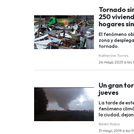
Tornado si
250 viviend
hogares sin
El fenómeno obl
zona y desplega
tornado.
Katherine Torres
26 mayo, 2025 a las 
Un gran tor
jueves
La tarde de este
fenómeno climát
la ciudad, deja
Belén Rubio
31 mayo, 2019 a las 11