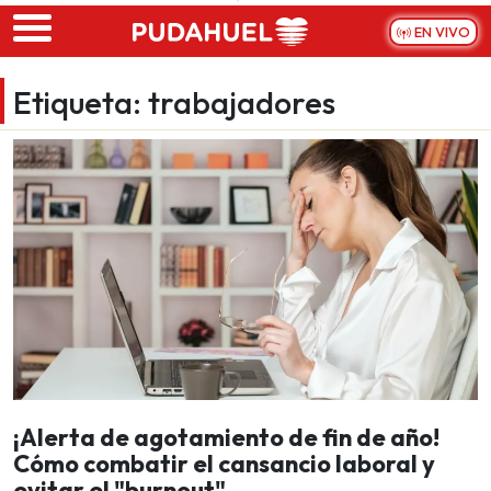
Skip to main content
EN VIVO
Etiqueta:
trabajadores
¡Alerta de agotamiento de fin de año!
Cómo combatir el cansancio laboral y
evitar el "burnout"