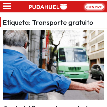
Skip to main content
EN VIVO
Etiqueta:
Transporte gratuito