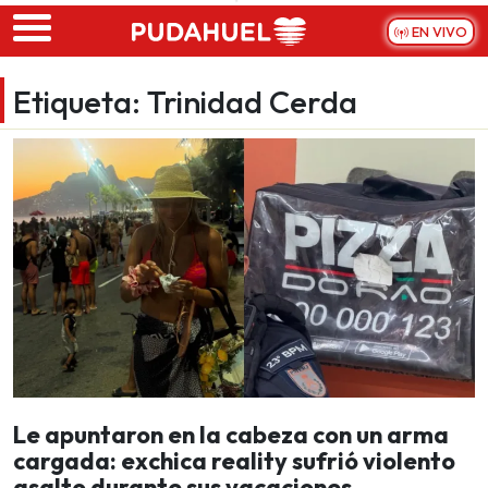
Skip to main content
EN VIVO
Etiqueta:
Trinidad Cerda
Le apuntaron en la cabeza con un arma
cargada: exchica reality sufrió violento
asalto durante sus vacaciones