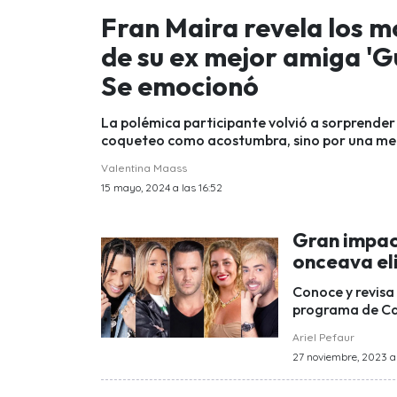
Fran Maira revela los m
de su ex mejor amiga 'Gu
Se emocionó
La polémica participante volvió a sorprender 
coqueteo como acostumbra, sino por una mel
Valentina Maass
15 mayo, 2024 a las 16:52
Gran impact
onceava el
Conoce y revisa 
programa de Can
Ariel Pefaur
27 noviembre, 2023 a 