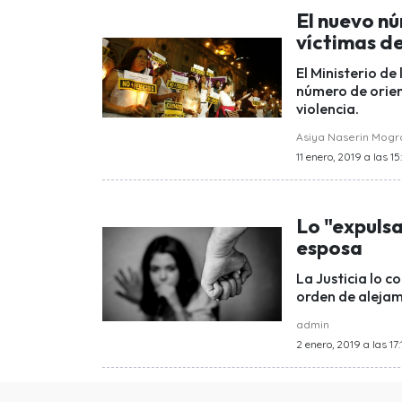
El nuevo nú
víctimas de
El Ministerio d
número de orien
violencia.
Asiya Naserin Mog
11 enero, 2019 a las 15
Lo "expulsa
esposa
La Justicia lo c
orden de alejam
admin
2 enero, 2019 a las 17: