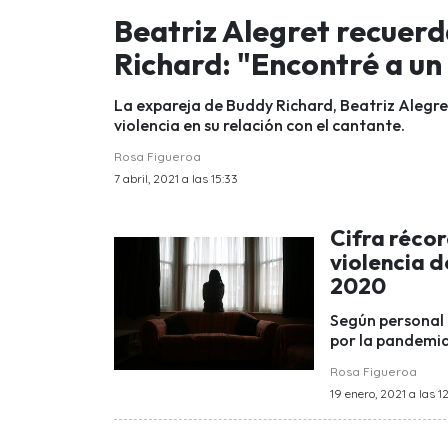
Beatriz Alegret recuerd
Richard: "Encontré a u
La expareja de Buddy Richard, Beatriz Alegre
violencia en su relación con el cantante.
Rosa Figueroa
7 abril, 2021 a las 15:33
Cifra réco
violencia 
2020
Según personal 
por la pandemia
Rosa Figueroa
19 enero, 2021 a las 1