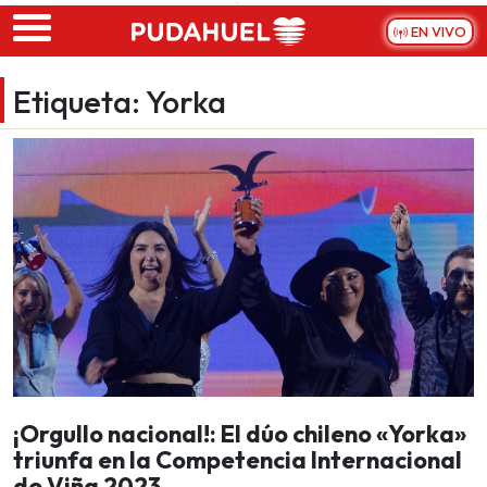
Skip to main content
EN VIVO
Etiqueta:
Yorka
¡Orgullo nacional!: El dúo chileno «Yorka»
triunfa en la Competencia Internacional
de Viña 2023