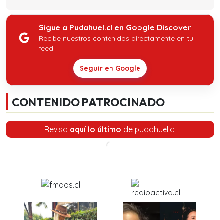
Sigue a Pudahuel.cl en Google Discover
Recibe nuestros contenidos directamente en tu
feed.
Seguir en Google
CONTENIDO PATROCINADO
Revisa
aquí lo último
de pudahuel.cl