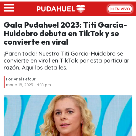
Skip to main content
EN VIVO
Gala Pudahuel 2023: Titi García-
Huidobro debuta en TikTok y se
convierte en viral
¡Paren todo! Nuestra Titi García-Huidobro se
convierte en viral en TikTok por esta particular
razón. Aquí los detalles.
Por
Ariel Pefaur
mayo 18, 2023 - 4:18 pm