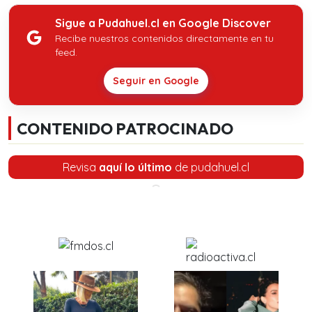
Sigue a Pudahuel.cl en Google Discover
Recibe nuestros contenidos directamente en tu
feed.
Seguir en Google
CONTENIDO PATROCINADO
Revisa
aquí lo último
de pudahuel.cl