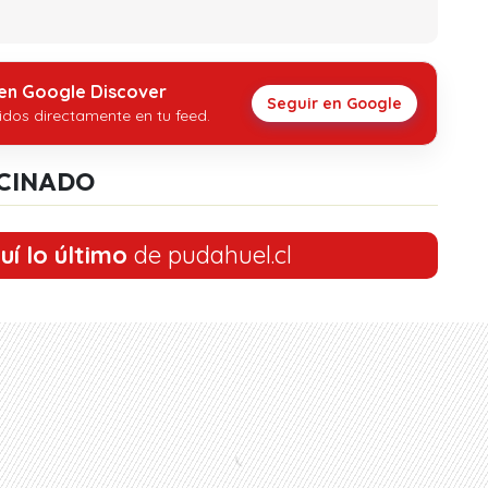
 en Google Discover
Seguir en Google
idos directamente en tu feed.
CINADO
uí lo último
de pudahuel.cl