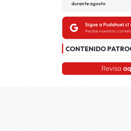
durante agosto
Sigue a Pudahuel.cl
Recibe nuestros conten
CONTENIDO PATRO
Revisa
aq