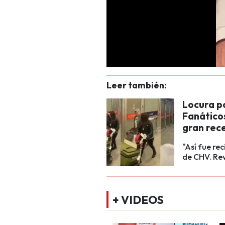
Leer también:
Locura p
Fanático
gran rec
"Así fue rec
de CHV. Re
+ VIDEOS