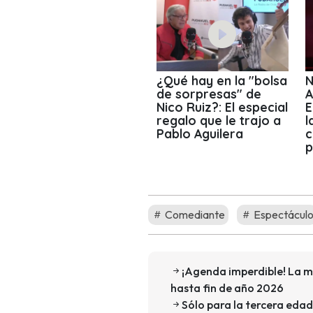
¿Qué hay en la "bolsa
N
de sorpresas" de
A
Nico Ruiz?: El especial
E
regalo que le trajo a
l
Pablo Aguilera
c
p
Comediante
Espectácul
¡Agenda imperdible! La m
hasta fin de año 2026
Sólo para la tercera edad